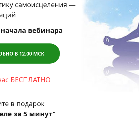
тику самоисцеления —
ляций
 начала вебинара
ОБНО В 12.00 МСК
йчас БЕСПЛАТНО
ите в подарок
еле за 5 минут"